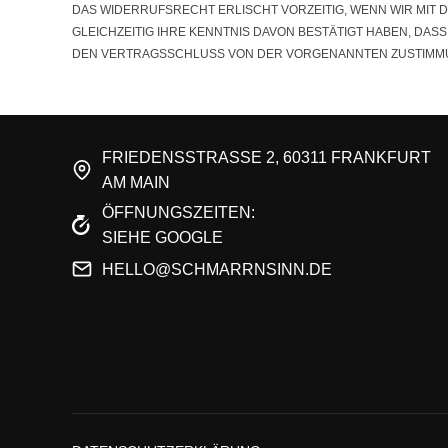
DAS WIDERRUFSRECHT ERLISCHT VORZEITIG, WENN WIR MIT
GLEICHZEITIG IHRE KENNTNIS DAVON BESTÄTIGT HABEN, DAS
DEN VERTRAGSSCHLUSS VON DER VORGENANNTEN ZUSTIMMU
FRIEDENSSTRASSE 2, 60311 FRANKFURT
AM MAIN
ÖFFNUNGSZEITEN:
SIEHE GOOGLE
HELLO@SCHMARRNSINN.DE