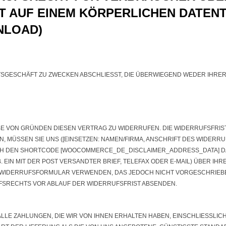
CHT AUF EINEM KÖRPERLICHEN DATE
NLOAD)
TSGESCHÄFT ZU ZWECKEN ABSCHLIESST, DIE ÜBERWIEGEND WEDER IHRER
BE VON GRÜNDEN DIESEN VERTRAG ZU WIDERRUFEN. DIE WIDERRUFSFRIST
 MÜSSEN SIE UNS ([EINSETZEN: NAMEN/FIRMA, ANSCHRIFT DES WIDERR
CH DEN SHORTCODE [WOOCOMMERCE_DE_DISCLAIMER_ADDRESS_DATA] DA
B. EIN MIT DER POST VERSANDTER BRIEF, TELEFAX ODER E-MAIL) ÜBER I
-WIDERRUFSFORMULAR VERWENDEN, DAS JEDOCH NICHT VORGESCHRIEBEN
UFSRECHTS VOR ABLAUF DER WIDERRUFSFRIST ABSENDEN.
LLE ZAHLUNGEN, DIE WIR VON IHNEN ERHALTEN HABEN, EINSCHLIESSLICH