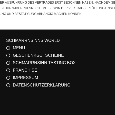
 DER AUSFÜHRUNG DES VERTRAGES ERST BEGONNEN HABEN, NACHDEM S
S SIE IHR WIDERRUFSRECHT MIT BEGINN DER VERTRAGSERFÜLLUNG UNSER
NG UND BESTÄTIGUNG ABHÄNGIG MACHEN KÖNNEN.
SCHMARRNSINNS WORLD
MENÜ
GESCHENKGUTSCHEINE
SCHMARRNSINN TASTING BOX
FRANCHISE
IMPRESSUM
DATENSCHUTZERKLÄRUNG