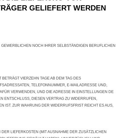
NTRÄGER GELIEFERT WERDEN
 GEWERBLICHEN NOCH IHRER SELBSTÄNDIGEN BERUFLICHEN T
 BETRÄGT VIERZEHN TAGE AB DEM TAG DES
UFSADRESSATEN, TELEFONNUMMER, E-MAILADRESSE UND,
FÜR VERWENDEN, UND DIE ADRESSE IN EINSTELLUNGEN DE
HREN ENTSCHLUSS, DIESEN VERTRAG ZU WIDERRUFEN,
 IST. ZUR WAHRUNG DER WIDERRUFSFRIST REICHT ES AUS,
 DER LIEFERKOSTEN (MIT AUSNAHME DER ZUSÄTZLICHEN K