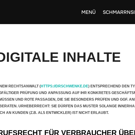
MENÜ
SCHMARRNSI
IGITALE INHALTE
INEM RECHTSANWALT (
HTTPS://DRSCHWENKE.DE
) ENTSPRECHEND DEN T
RGFÄLTIGER PRÜFUNG UND ANPASSUNG AUF IHR KONKRETES GESCHÄFT
 MÜSSEN UND ROTE PASSAGEN, DIE SIE BESONDERS PRÜFEN UND GGF. AN
H BERATEN. URHEBERRECHT: SIE DÜRFEN DAS MUSTER SOLANGE INNERH
CH AN KUNDEN (Z.B. ALS ENTWICKLER) IST NICHT ERLAUBT.
RUFSRECHT FÜR VERBRAUCHER ÜBER