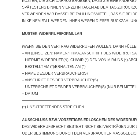
OSTEN, DIE SICH DARAUS ERGEBEN, DASS SIE EINE ANDERE 
PÄTESTENS BINNEN VIERZEHN TAGEN AB DEM TAG ZURÜCKZUZA
ERWENDEN WIR DASSELBE ZAHLUNGSMITTEL, DAS SIE BEI DE
N KEINEM FALL WERDEN IHNEN WEGEN DIESER RÜCKZAHLUN
MUSTER-WIDERRUFSFORMULAR
(WENN SIE DEN VERTRAG WIDERRUFEN WOLLEN, DANN FÜLLEN 
– AN [EINSETZEN: NAMEN/FIRMA, ANSCHRIFT DES WIDERRUFS
– HIERMIT WIDERRUFE(N) ICH/WIR (*) DEN VON MIR/UNS (*)
– BESTELLT AM (*)/ERHALTEN AM (*)
– NAME DES/DER VERBRAUCHER(S)
– ANSCHRIFT DES/DER VERBRAUCHER(S)
– UNTERSCHRIFT DES/DER VERBRAUCHER(S) (NUR BEI MITTEI
– DATUM
—————————————
(*) UNZUTREFFENDES STREICHEN.
AUSSCHLUSS BZW. VORZEITIGES ERLÖSCHEN DES WIDERRU
DAS WIDERRUFSRECHT BESTEHT NICHT BEI VERTRÄGEN ZUR L
ODER BESTIMMUNG DURCH DEN VERBRAUCHER MASSGEBLICH I