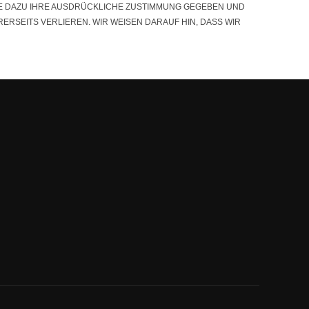
IE DAZU IHRE AUSDRÜCKLICHE ZUSTIMMUNG GEGEBEN UND
ERSEITS VERLIEREN. WIR WEISEN DARAUF HIN, DASS WIR