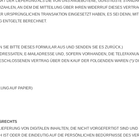
ART DER LIEFERUNG ALS DIE VON UNS ANGEBOTENE, GÜNSTIGSTE STANDA
HLEN, AN DEM DIE MITTEILUNG ÜBER IHREN WIDERRUF DIESES VERTRAGS
R URSPRÜNGLICHEN TRANSAKTION EINGESETZT HABEN, ES SEI DENN, MIT
G ENTGELTE BERECHNET.
SIE BITTE DIESES FORMULAR AUS UND SENDEN SIE ES ZURÜCK.)
ADRESSATEN, E-MAILADRESSE UND, SOFERN VORHANDEN, DIE TELEFAXNUM
 ABGESCHLOSSENEN VERTRAG ÜBER DEN KAUF DER FOLGENDEN WAREN (*)/ 
LUNG AUF PAPIER)
FSRECHTS
IEFERUNG VON DIGITALEN INHALTEN, DIE NICHT VORGEFERTIGT SIND UN
ST ODER DIE EINDEUTIG AUF DIE PERSÖNLICHEN BEDÜRFNISSE DES VE