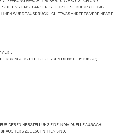
RDLIEFERUNG GEWÄHLT HABEN), UNVERZÜGLICH UND S
 BEI UNS EINGEGANGEN IST. FÜR DIESE RÜCKZAHLUNG V
 IHNEN WURDE AUSDRÜCKLICH ETWAS ANDERES VEREINBART; I
MER.]:
DIE ERBRINGUNG DER FOLGENDEN DIENSTLEISTUNG (*)
D FÜR DEREN HERSTELLUNG EINE INDIVIDUELLE AUSWAHL
RBRAUCHERS ZUGESCHNITTEN SIND.